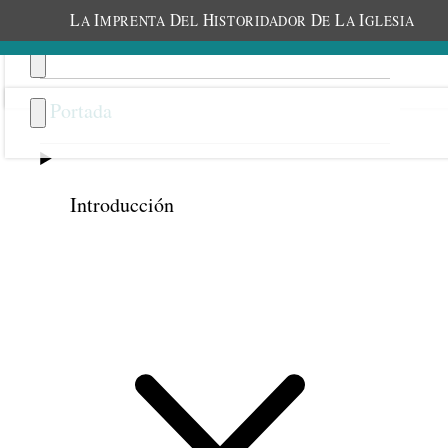
L
I
D
H
D
L
I
A
MPRENTA
EL
ISTORIDADOR
E
A
GLESIA
Portada
Introducción
Anterior
Siguiente
39
La Sociedad de Socorro
brinda felicidad