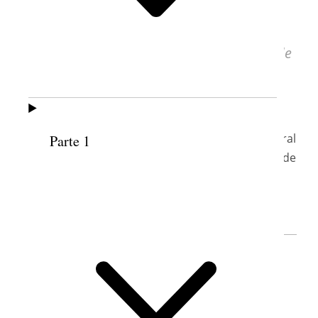
Una grabación original de este discurso
está disponible en
churchhistorianspress.org
(por cortesía de
la Biblioteca de Historia de la Iglesia).
LUCRECIA SUÁREZ DE JUÁREZ
Conferencia de Área para México y América Central
Parte 1
Auditorio Nacional, Parque Chapultepec, Ciudad de
México
26 de agosto de 1972
Lucrecia Suárez de Juárez (1896–1998) era
presidenta de la Sociedad de Socorro
cuando pronunció el siguiente discurso
durante una Conferencia de Área para