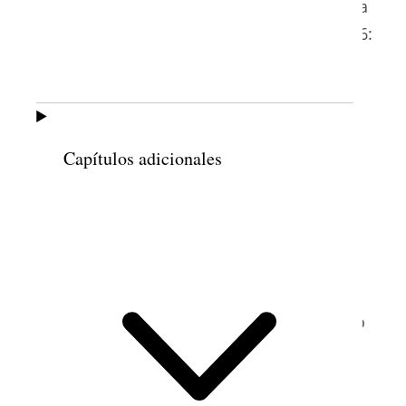
1913 y 1934
. El número de miembros de la
Iglesia creció rápidamente después de 1946:
para 1960, una
misión se había dividido en
cuatro, la primera estaca fue organizada en
8
1961 y la segunda se formó en 1967
.
Capítulos adicionales
Cerca de diecisiete mil miembros de la
Iglesia asistieron a la primera conferencia
de Área en México, muchos de los cuales
viajaron largas distancias e hicieron
grandes sacrificios para estar allí. Dos
tercios de los miembros que asistieron
tuvieron dificultades para obtener el dinero
para el viaje. Los miembros de Guatemala
ayunaron y oraron para que sus
empleadores les dieran los días libres que