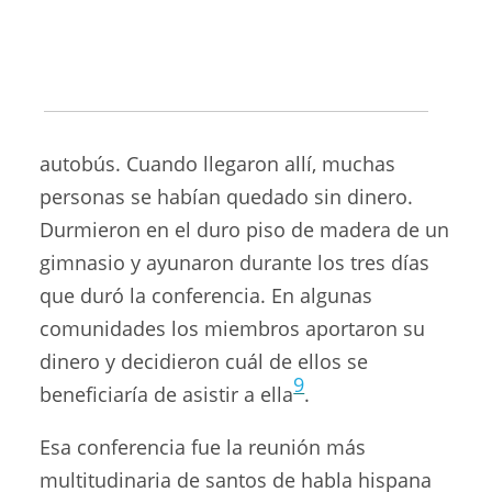
tamales, lavaron autos, trabajaron en
jardines y vendieron sus pertenencias para
recaudar los doscientos pesos necesarios
(apenas 16 dólares) para pagar la tarifa del
autobús. Cuando llegaron allí, muchas
personas se habían quedado sin dinero.
Durmieron en el duro piso de madera de un
gimnasio y ayunaron durante los tres días
que duró la conferencia. En algunas
comunidades los miembros aportaron su
dinero y decidieron cuál de ellos se
9
beneficiaría de asistir a ella
.
Esa conferencia fue la reunión más
multitudinaria de santos de habla hispana