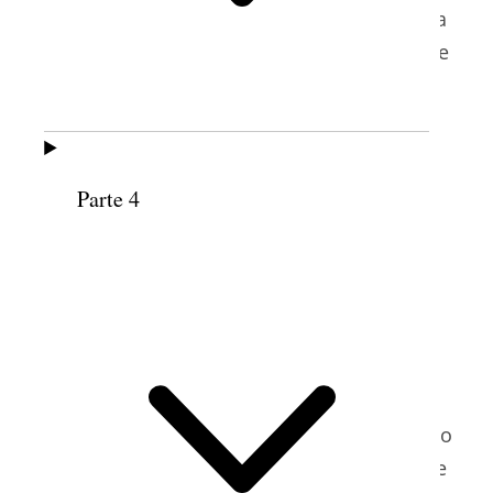
la Ciudad de México, y con el tiempo llegó a
ser presidenta de la Sociedad de Socorro de
5
la Estaca Ciudad de México Este
.
Para la época de la conferencia de área de
1972 en que la hermana Suárez de Juárez
Parte 4
pronunció este discurso, las mujeres
mexicanas habían formado parte de la
Sociedad de Socorro por cerca de setenta
6
años
. La Iglesia en México continuó
creciendo a pesar de la inestabilidad
política, la guerra y la legislación que con
frecuencia limitaba las actividades
religiosas de los líderes eclesiásticos que no
fueran mexicanos y de los misioneros entre
7