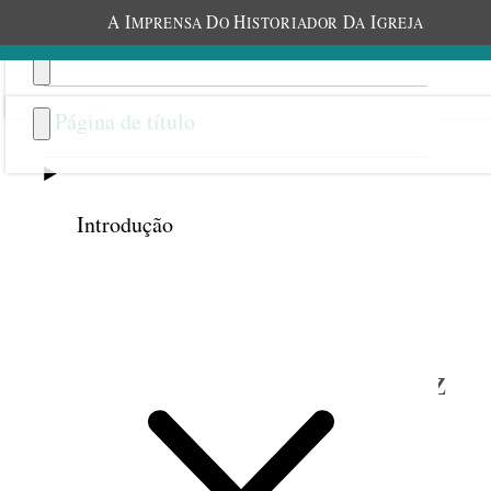
A
I
D
H
D
I
MPRENSA
O
ISTORIADOR
A
GREJA
Página de título
Introdução
Anterior
Próxima
39
A Sociedade de Socorro traz
felicidade