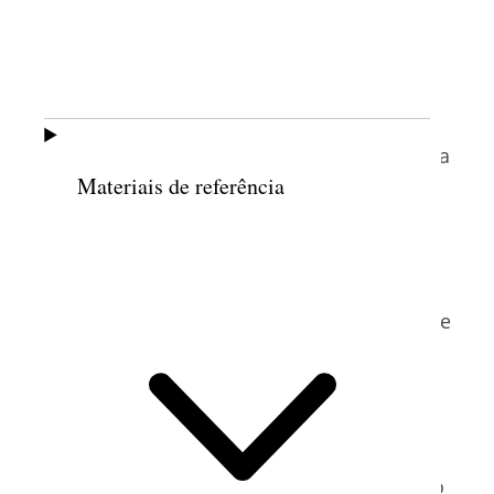
membros que participaram tiveram
dificuldades para obter dinheiro para a
viagem. Os membros da Guatemala
jejuaram e oraram para que seus
empregadores lhes dessem os dias de folga
Materiais de referência
necessários. Em Tijuana, México, os
membros alugaram um ônibus para a
viagem de 48 horas. Depois de todos os
assentos terem sido reservados, dez
membros que ganharam dinheiro suficiente
apenas no último minuto pediram para se
juntar a eles. Os passageiros se revezaram
em pé no corredor do ônibus para
acomodar os retardatários. Uma mulher
daquela área passou cinco meses juntando