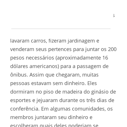
dinheiro, indo de porta em porta se
oferecendo para lavar roupas. Os membros
das regiões agrícolas do norte e central do
México venderam tacos ou tamales,
lavaram carros, fizeram jardinagem e
venderam seus pertences para juntar os 200
pesos necessários (aproximadamente 16
dólares americanos) para a passagem de
ônibus. Assim que chegaram, muitas
pessoas estavam sem dinheiro. Eles
dormiram no piso de madeira do ginásio de
esportes e jejuaram durante os três dias de
conferência. Em algumas comunidades, os
membros juntaram seu dinheiro e
escolheram quais deles poderiam se