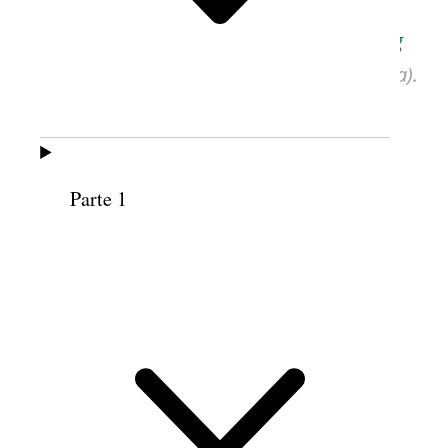
Um registro original deste discurso está
disponível em
churchhistorianspress.org
(cortesia da Biblioteca de História da Igreja).
Parte 1
LUCRECIA SUÁREZ DE JUÁREZ
Conferência da área México e América Central