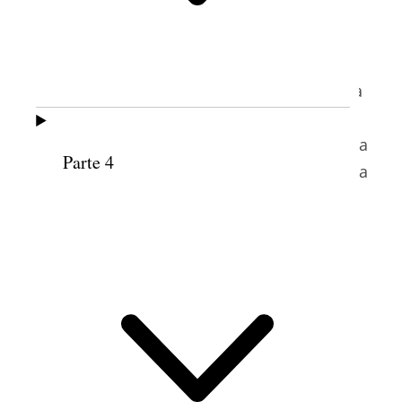
Ela se filiou à igreja em 1956, ensinada e
4
batizada pelo missionário Rex E. Lee.
A
partir de 1961, ela foi a primeira diretora da
Moctezuma Xocoyotzin, uma escola
primária dirigida pela Igreja no lado leste da
Parte 4
cidade do México, e se tornou presidente da
Sociedade de Socorro da Estaca Cidade do
5
México Leste.
As mexicanas já faziam parte da Sociedade
de Socorro por quase 70 anos na ocasião
em que a irmã Lucrecia deu este discurso
6
na conferência de área em 1972.
A Igreja
no México continuou a crescer apesar da