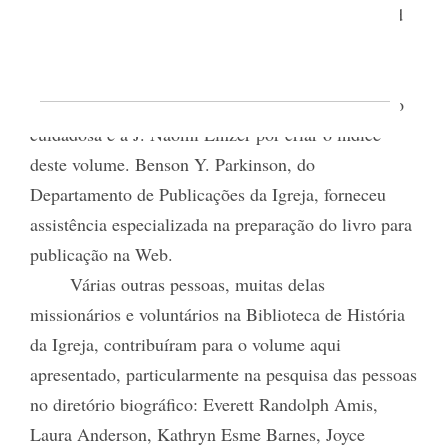
Lisa Roper, Amy Durham, Suzanne Brady, Richard
Erickson e David Kimball. Agradecemos a Debra
Xavier pela assistência com o marketing.
Agradecemos a Margaret A. Hogan por sua revisão
cuidadosa e a J. Naomi Linzer por criar o índice
deste volume. Benson Y. Parkinson, do
Departamento de Publicações da Igreja, forneceu
assistência especializada na preparação do livro para
publicação na Web.
Várias outras pessoas, muitas delas
missionários e voluntários na Biblioteca de História
da Igreja, contribuíram para o volume aqui
apresentado, particularmente na pesquisa das pessoas
no diretório biográfico: Everett Randolph Amis,
Laura Anderson, Kathryn Esme Barnes, Joyce