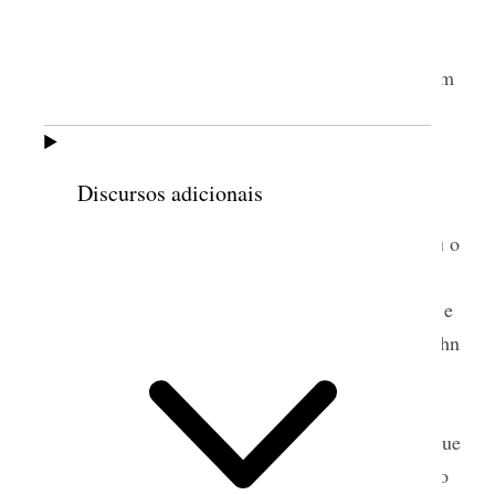
Osborne, Amanda Owens e Kimberly A. Dalton
verificaram as fontes. Stephanie Steed verificou as
fontes e revisou o volume. Julia Ventura ajudou com
as citações de fontes no diretório biográfico.
Sharalyn D. Howcroft ajudou com as questões e
permissões textuais. Jeffrey G. Cannon, Kay
Discursos adicionais
Darowski e Nicole Fernley ajudaram com as
ilustrações e permissões. Ben Ellis Godfrey liderou o
trabalho na criação do site do livro, incluindo a
transferência do conteúdo do volume de impressão e
a adição de conteúdo audiovisual. Ben Godfrey, John
Heath e Debra Xavier ajudaram com o marketing.
Kiersten Olson forneceu apoio administrativo.
Agradecemos especialmente a Riley M. Lorimer, que
formatou o volume e ajudou com o design, a edição