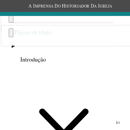
A
I
D
H
D
I
MPRENSA
O
ISTORIADOR
A
GREJA
Página de título
Introdução
Anterior
Próxima
Reconhecimentos
Este volume se tornou possível por meio de
muitas pessoas e instituições cuja assistência e apoio