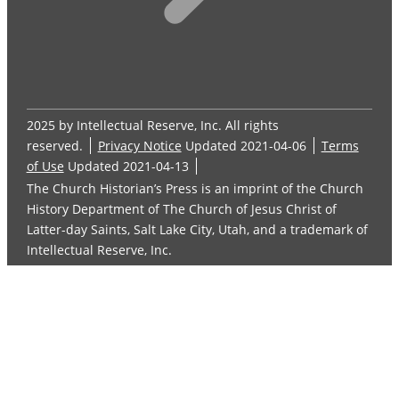
2025 by Intellectual Reserve, Inc. All rights
reserved.
Privacy Notice
Updated 2021-04-06
Terms
of Use
Updated 2021-04-13
The Church Historian’s Press is an imprint of the Church
History Department of The Church of Jesus Christ of
Latter-day Saints, Salt Lake City, Utah, and a trademark of
Intellectual Reserve, Inc.