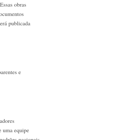
 Essas obras
documentos
será publicada
parentes e
iadores
de uma equipe
 padrões nacionais