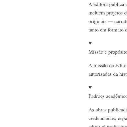
A editora publica 
incluem projetos 
originais — narrat
tanto em formato d
Missão e propósit
A missão da Editor
autorizadas da his
Padrões acadêmic
As obras publicada
credenciados, espe
editorial profissi