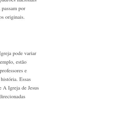
ra passam por
s originais.
Igreja pode variar
xemplo, estão
professores e
 história. Essas
e A Igreja de Jesus
direcionadas