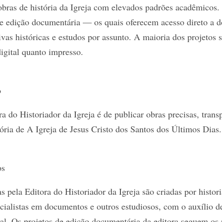
obras de história da Igreja com elevados padrões acadêmicos.
de edição documentária — os quais oferecem acesso direto a 
ivas históricas e estudos por assunto. A maioria dos projetos 
igital quanto impresso.
o
a do Historiador da Igreja é de publicar obras precisas, trans
tória de A Igreja de Jesus Cristo dos Santos dos Últimos Dias.
os
s pela Editora do Historiador da Igreja são criadas por histor
cialistas em documentos e outros estudiosos, com o auxílio 
onal. Os projetos de edição documentária da editora seguem os