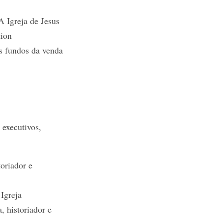
A Igreja de Jesus
tion
s fundos da venda
 executivos,
toriador e
 Igreja
, historiador e