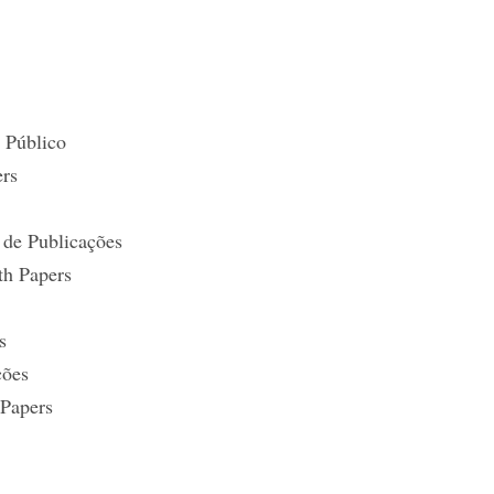
o Público
ers
o de Publicações
th Papers
s
ções
 Papers