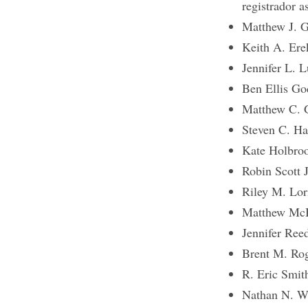
registrador a
Matthew J. G
Keith A. Erek
Jennifer L. L
Ben Ellis Go
Matthew C. G
Steven C. Har
Kate Holbrook
Robin Scott J
Riley M. Lori
Matthew McBr
Jennifer Reed
Brent M. Rog
R. Eric Smith
Nathan N. Wa