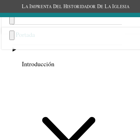
L
I
D
H
D
L
I
A
MPRENTA
EL
ISTORIDADOR
E
A
GLESIA
Portada
Introducción
Anterior
Siguiente
37
Unidad de sentimientos
Una grabación original de este discurso
está disponible en