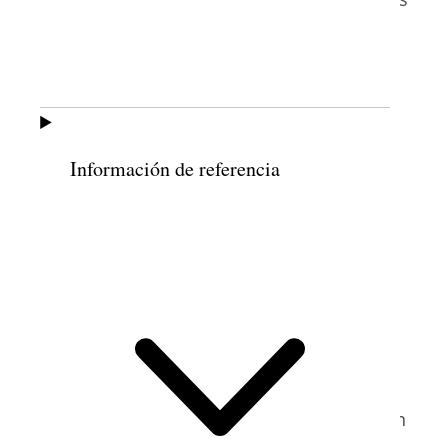
madres jóvenes asistieran a las reuniones
de la Sociedad de Socorro, proporcionar
oportunidades de aprendizaje a los niños
pequeños y brindar oportunidades
de
servicio a las hermanas de la Sociedad de
Información de referencia
Socorro que supervisaban o prestaban
9
servicio voluntario en la guardería
. La
hermana Madsen viajó por todo el mundo
para capacitar a varias sociedades de
socorro y representar a la Sociedad de
Socorro en el Consejo Nacional de
10
Mujeres
. Muchos de los discursos y los
artículos de la hermana Madsen, por los
que recibió grandes elogios, aparecieron en
11