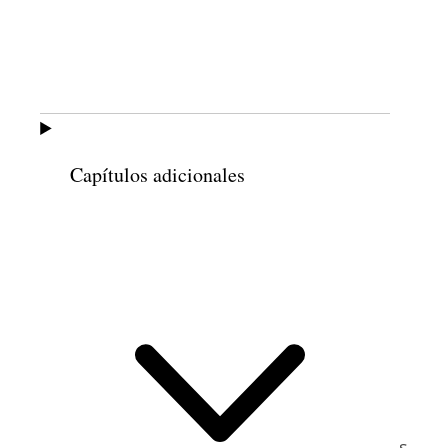
La labor de la hermana Madsen en la
presidencia incluía dirigir las actividades
relacionadas con las tareas del hogar
(llamadas reuniones de trabajo hasta
octubre de 1966) y supervisar tanto el
Capítulos adicionales
departamento de ropa del templo como la
7
tienda de artesanía mormona
. Supervisó
un curso de estudio de un año de duración
inspirado en el programa de enfermería
domiciliaria de la Cruz Roja para enseñar a
las hermanas de la Sociedad de Socorro
habilidades de atención sanitaria en el
8
hogar
. También supervisó la creación de
un programa de guardería, que la Sociedad
de Socorro estableció para facilitar que más