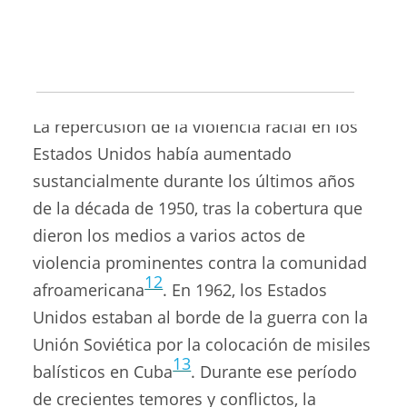
Relief Society Magazine
y en
Church News
.
A principios de la década de 1960, los
Estados Unidos estaban inmersos en
conflictos tanto interiores como exteriores.
La repercusión de la violencia racial en los
Estados Unidos había aumentado
sustancialmente durante los últimos años
de la década de 1950, tras la cobertura que
dieron los medios a varios actos de
violencia prominentes contra la comunidad
12
afroamericana
. En 1962, los Estados
Unidos estaban al borde de la guerra con la
Unión Soviética por la colocación de misiles
13
balísticos en Cuba
. Durante ese período
de crecientes temores y conflictos, la