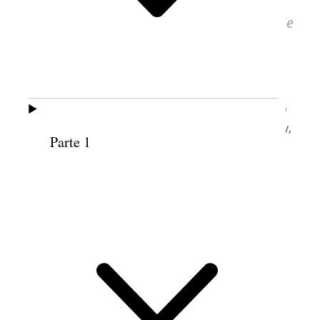
churchhistorianspress.org
(por cortesía de
la Biblioteca de Historia de la Iglesia).
LOUISE W. MADSEN
Conferencia General de la Sociedad de Socorro
Tabernáculo, Manzana del Templo, Salt Lake City,
Parte 1
Utah
3 de octubre de 1962