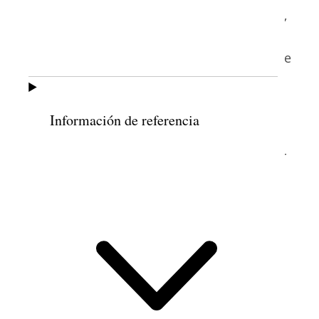
Leatham en el instituto, Benjamin
Goddard,
con la intención de proporcionar
información precisa y distribuir literatura de
9
la Iglesia a los visitantes
.
En las conferencias generales de aquella
Información de referencia
época, los que no podían entrar en el
Tabernáculo de la Manzana del Templo por
cuestiones de aforo eran conducidos a
reuniones adyacentes en el cercano Salón
10
de Asambleas
. Cuando en abril de 1908
se llenó el Salón de Asambleas, varios
cientos de personas se congregaron en el
césped que había cerca del edificio del
Centro de información, donde se llevaron a