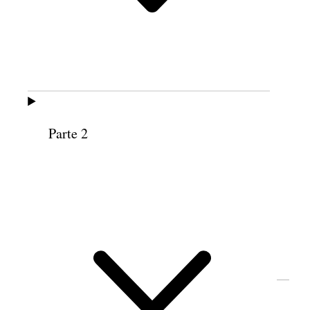
Rachel H. Leatham.
Aproximadamente 1906.
Leatham trabajó como guía del Centro de
información de la Manzana del Templo hasta
Parte 2
1911, cuando contrajo matrimonio con James
Jensen. Ellos vivieron en Bingham, Salt Lake City
y Sandy, Utah, donde Leatham prestó servicio en
la presidencia de varias organizaciones
auxiliares a nivel de barrio y de estaca.
(Fotografía en posesión de la familia. Por cortesía
de Mary Austin Ungerman).
Cuando la exmisionera Rachel Hannah