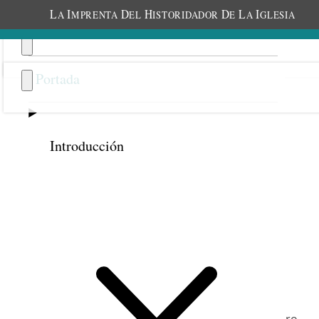
L
I
D
H
D
L
I
A
MPRENTA
EL
ISTORIDADOR
E
A
GLESIA
Portada
Introducción
Anterior
Siguiente
25
Dios me lo ha revelado
RACHEL H. LEATHAM