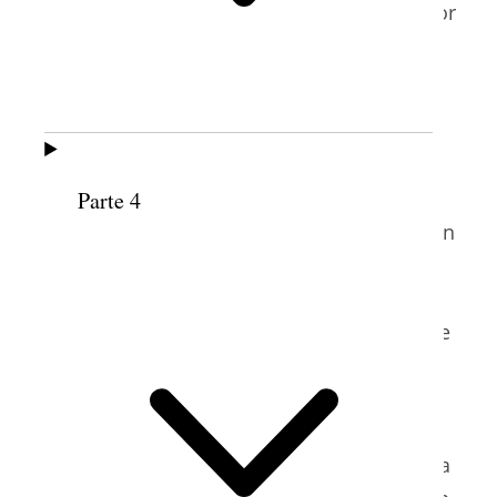
Últimos Días (actualmente Instituto Superior
de Comercio SUD). A los dieciocho años
trabajó en una empresa de comercio en
Idaho Falls, Idaho, y luego regresó a Salt
Lake City en busca de otras oportunidades
3
de empleo
.
Parte 4
Leatham perteneció a la primera generación
de mujeres solteras que sirvieron misiones
4
de proselitismo para la Iglesia
. En
septiembre de 1906, a los veintidós años de
edad, se le asignó a servir en la Misión
5
Colorado
. Trabajó principalmente en
Denver y sus alrededores, repartiendo el
tiempo entre sus deberes en la oficina de la