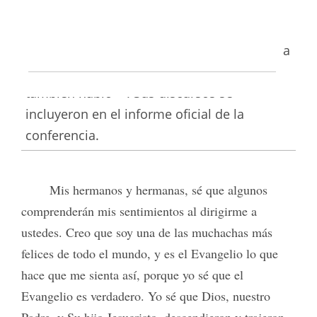
cabo servicios a las 14:00 h. bajo la
11
dirección de Goddard
. Después del
discurso de Leatham, otra exmisionera de la
misma misión, Martha M. Langenbucher,
12
también habló
. Sus discursos se
incluyeron en el informe oficial de la
conferencia.
Mis hermanos y hermanas, sé que algunos
comprenderán mis sentimientos al dirigirme a
ustedes. Creo que soy una de las muchachas más
felices de todo el mundo, y es el Evangelio lo que
hace que me sienta así, porque yo sé que el
Evangelio es verdadero. Yo sé que Dios, nuestro