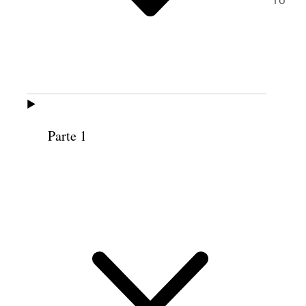
Reunión adyacente al aire libre por exceso de aforo
durante la conferencia general anual
Manzana del Templo, Salt Lake City, Utah
5 de abril de 1908
Parte 1