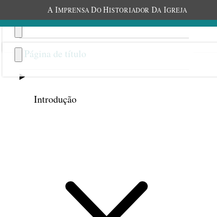
A
I
D
H
D
I
MPRENSA
O
ISTORIADOR
A
GREJA
Página de título
Introdução
Anterior
Próxima
43
Uma teologia SUD do
sofrimento