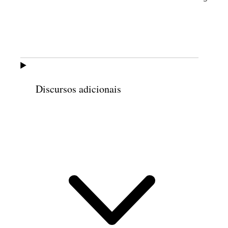
e às ideias.
Durante a década de 1970, Francine serviu
em comitês informais tanto em âmbito
geral da Igreja como na BYU. Um desses
comitês foi fundamental para formar o
Discursos adicionais
Instituto de Pesquisa das Mulheres na
5
BYU.
Ela também trabalhou no comitê de
desenvolvimento de instruções da Igreja,
escrevendo currículos para a Sociedade de
Socorro e
para os programas da
6
organização das Moças.
Serviu na junta
geral das Moças sob a liderança da
presidente Ruth Hardy Funk de 1976 a
7
1978.
Quando Barbara B. Smith foi