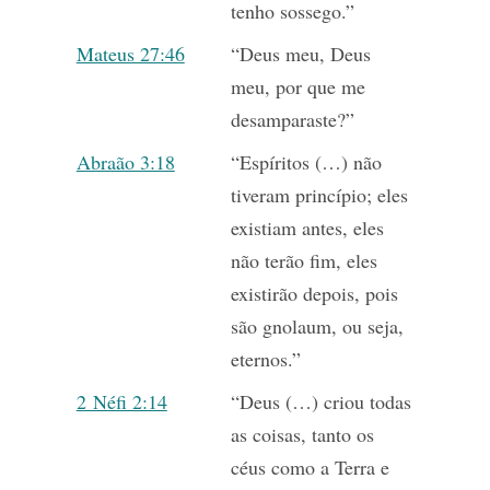
tenho sossego.”
Mateus 27:46
“Deus meu, Deus
meu, por que me
desamparaste?”
Abraão 3:18
“Espíritos (…) não
tiveram princípio; eles
existiam antes, eles
não terão fim, eles
existirão depois, pois
são gnolaum, ou seja,
eternos.”
2 Néfi 2:14
“Deus (…) criou todas
as coisas, tanto os
céus como a Terra e