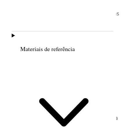
presidente geral da Sociedade de Socorro,
Francine e Aileen H. Clyde foram convidadas
a desenvolver um seminário sobre
depressão, uma vez que muitos membros
da Igreja estavam relatando ao bispo sua
luta com a depressão. De 1980 a 1982
Materiais de referência
Francine e Aileen testaram e dirigiram o
seminário em vários ambientes, inclusive
um curso da Escola Dominical de 12
semanas em duas alas, grupos
selecionados da Sociedade de Socorro e
algumas reuniões durante todo o dia do
8
sábado.
Em 1983, Barbara Smith pediu a
Francine Bennion que fizesse parte da junta
geral da Sociedade de Socorro, na qual ela