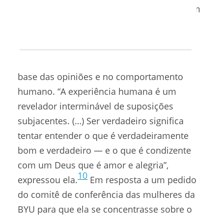
serviu até a desobrigação da irmã Smith em
9
1984.
A irmã Francine pensou por um longo
tempo sobre as suposições que estão na
base das opiniões e no comportamento
humano. “A experiência humana é um
revelador interminável de suposições
subjacentes. (…) Ser verdadeiro significa
tentar entender o que é verdadeiramente
bom e verdadeiro — e o que é condizente
com um Deus que é amor e alegria”,
10
expressou ela.
Em resposta a um pedido
do comitê de conferência das mulheres da
BYU para que ela se concentrasse sobre o