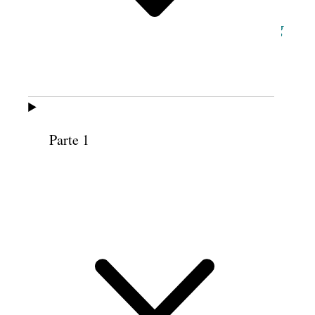
Um registro original deste discurso está
disponível em
churchhistorianspress.org
(cortesia do registro da conferência das
mulheres da BYU).
Parte 1
FRANCINE R. BENNION