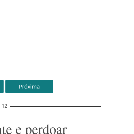
Próxima
12
nte e perdoar