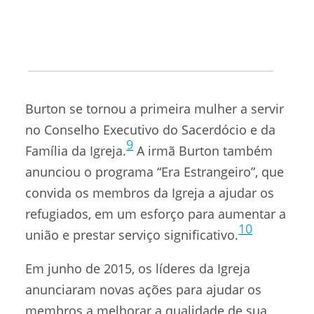
o lar e a família, salientando a importância
da união — com Deus, com Jesus Cristo,
com os portadores do sacerdócio e entre
organizações irmãs — ao planejar como
ajudar os necessitados. Em 2015, a irmã
Burton se tornou a primeira mulher a servir
no Conselho Executivo do Sacerdócio e da
9
Família da Igreja.
A irmã Burton também
anunciou o programa “Era Estrangeiro”, que
convida os membros da Igreja a ajudar os
refugiados, em um esforço para aumentar a
10
união e prestar serviço significativo.
Em junho de 2015, os líderes da Igreja
anunciaram novas ações para ajudar os
membros a melhorar a qualidade de sua