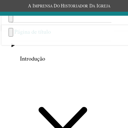
A
I
D
H
D
I
MPRENSA
O
ISTORIADOR
A
GREJA
Página de título
Introdução
Anterior
Próxima
53
Nossas dádivas do Dia do
Senhor