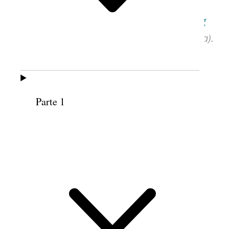
A gravação do discurso original está
disponível em
churchhistorianspress.org
(cortesia da Biblioteca de História da Igreja).
Parte 1
LINDA K. BURTON
Conferência da Área Utah Sul