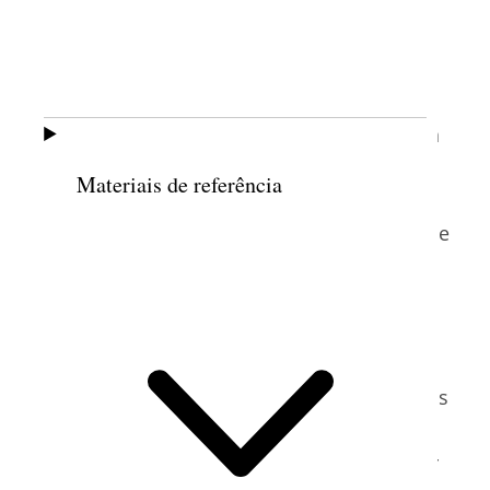
sua maior meta tem sido incentivar os
membros a cumprir o propósito da
Sociedade de Socorro, como descrito no
Manual 2
da Igreja, à época de seu
chamado: “A Sociedade de Socorro prepara
as mulheres para as bênçãos da vida
Materiais de referência
eterna, ajudando-as a aumentar sua fé e
retidão pessoal, fortalecer a família e o lar, e
8
auxiliar os necessitados”.
Para ajudar as
mulheres a aumentar sua fé, a presidência
da irmã Burton tem falado muito sobre o
objeto de nossa fé: Jesus Cristo e Sua
Expiação. Sua presidência tem enfatizado as
ordenanças e os convênios como uma
maneira de ajudar as mulheres a fortalecer