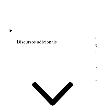
Em 1930, somente um terço da população
adulta do estado estava empregada, o pior
registro de qualquer estado, exceto o
Mississippi. Os Institutos de Serviço Social
treinaram as líderes da Sociedade de
Socorro das estacas e das alas nas técnicas
Discursos adicionais
modernas de serviço social que duraram de
8
vários dias a seis semanas.
As Sociedades
de Socorro indicaram pelo menos um
auxílio de serviço social por estaca e alguns
no âmbito de ala quando necessário. Esse
treinamento ajudou a Sociedade de Socorro
a cooperar com as agências do governo e
atender às imensas necessidades de seus
membros da comunidade.