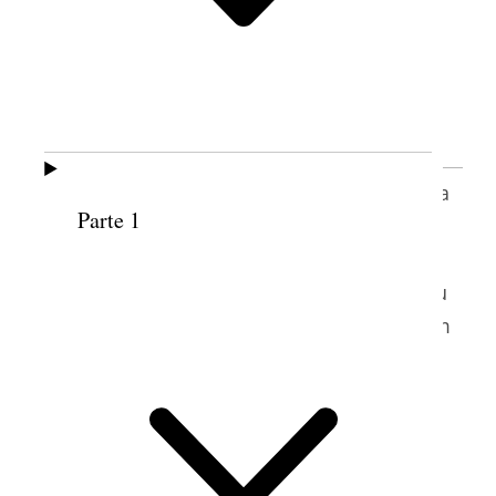
LALENE H. HART
Conferência Geral da Sociedade de Socorro
Edifício Bishop, Salt Lake City, Utah
4 de abril de 1933
A instrução formal, o ensino e a experiência
Parte 1
de vida fizeram de Lalene Hendricks Hart
(1885–1972) uma especialista no campo de
economia doméstica. Primeiro, ela estudou
economia doméstica na Faculdade Brigham
Young em Logan, Utah, e depois na
Faculdade Simmons em Boston,
Massachusetts. Depois de completar seus
estudos, ela ensinou na escola noturna em
Nephi, Utah; na Academia Cassia Stake em