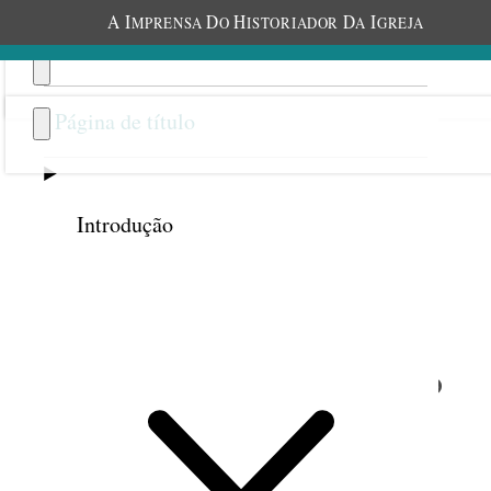
A
I
D
H
D
I
MPRENSA
O
ISTORIADOR
A
GREJA
Página de título
Introdução
Anterior
Próxima
31
Sentir a responsabilidade do
ofício